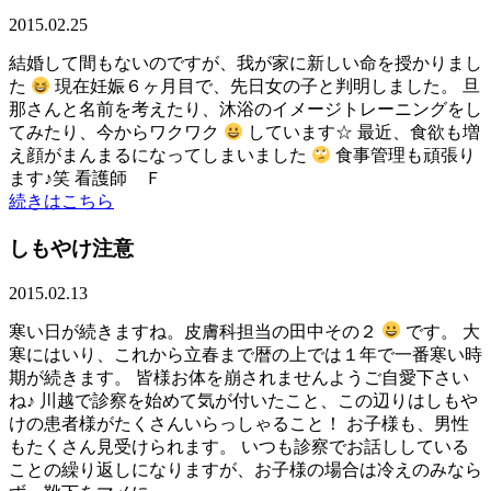
2015.02.25
結婚して間もないのですが、我が家に新しい命を授かりまし
た
現在妊娠６ヶ月目で、先日女の子と判明しました。 旦
那さんと名前を考えたり、沐浴のイメージトレーニングをし
てみたり、今からワクワク
しています☆ 最近、食欲も増
え顔がまんまるになってしまいました
食事管理も頑張り
ます♪笑 看護師 Ｆ
続きはこちら
しもやけ注意
2015.02.13
寒い日が続きますね。皮膚科担当の田中その２
です。 大
寒にはいり、これから立春まで暦の上では１年で一番寒い時
期が続きます。 皆様お体を崩されませんようご自愛下さい
ね♪ 川越で診察を始めて気が付いたこと、この辺りはしもや
けの患者様がたくさんいらっしゃること！ お子様も、男性
もたくさん見受けられます。 いつも診察でお話ししている
ことの繰り返しになりますが、お子様の場合は冷えのみなら