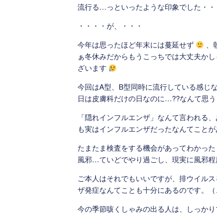
流行る…っといったような印象でした・・
・・・・が、・・・
今年は思ったほど年末には蔓延せず
、
ぁ冬休みだからもうこっちでは大丈夫かし
ざいます
今回はA型、B型同時に流行している感じ
日は皮膚科だけの日なのに…??なんて思
「隠れインフルエンザ」なんて言われる、
も実はインフルエンザだったなんてことが
たまたま検査をする機会があってわかった
風邪…ていどでやり過ごし、現実に風邪程
ご本人はそれでもいいですが、排ウイルス
ザ発症なんてことも十分にあるのです。（
今の季節咳くしゃみの出る人は、しっかり