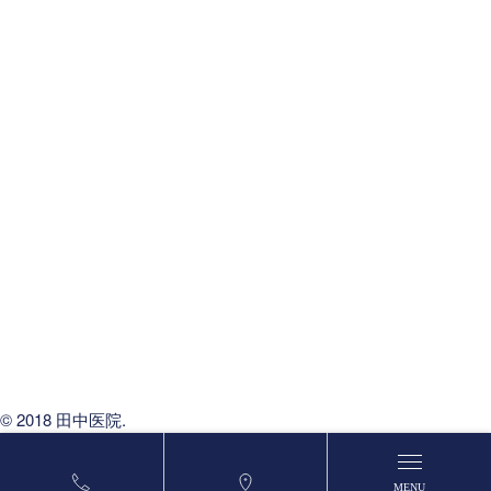
経鼻内視鏡検査
光治療(BBLs)
ケミカルピーリング
ソノイオン・トリートメント
脱毛
レーザーフェイシャル
ペレヴェ（ラディエイジ）
しみレーザー治療
アミノインデックス
©️ 2018 田中医院.
MENU