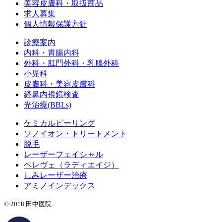
美容皮膚科・取扱商品
求人募集
個人情報保護方針
診療案内
内科・胃腸内科
外科・肛門外科・乳腺外科
小児科
皮膚科・美容皮膚科
経鼻内視鏡検査
光治療(BBLs)
ケミカルピーリング
ソノイオン・トリートメント
脱毛
レーザーフェイシャル
ペレヴェ（ラディエイジ）
しみレーザー治療
アミノインデックス
©️ 2018 田中医院.