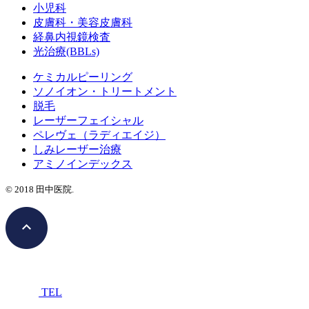
小児科
皮膚科・美容皮膚科
経鼻内視鏡検査
光治療(BBLs)
ケミカルピーリング
ソノイオン・トリートメント
脱毛
レーザーフェイシャル
ペレヴェ（ラディエイジ）
しみレーザー治療
アミノインデックス
©️ 2018 田中医院.
TEL