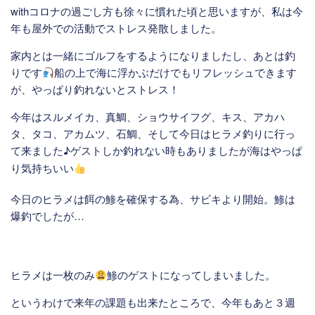
withコロナの過ごし方も徐々に慣れた頃と思いますが、私は今
年も屋外での活動でストレス発散しました。
家内とは一緒にゴルフをするようになりましたし、あとは釣
りです
船の上で海に浮かぶだけでもリフレッシュできます
が、やっぱり釣れないとストレス！
今年はスルメイカ、真鯛、ショウサイフグ、キス、アカハ
タ、タコ、アカムツ、石鯛、そして今日はヒラメ釣りに行っ
て来ました♪ゲストしか釣れない時もありましたが海はやっぱ
り気持ちいい
今日のヒラメは餌の鯵を確保する為、サビキより開始。鯵は
爆釣でしたが…
ヒラメは一枚のみ
鯵のゲストになってしまいました。
というわけで来年の課題も出来たところで、今年もあと３週