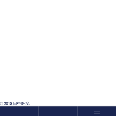
皮膚科・美容皮膚科
経鼻内視鏡検査
光治療(BBLs)
ケミカルピーリング
ソノイオン・トリートメント
脱毛
レーザーフェイシャル
ペレヴェ（ラディエイジ）
しみレーザー治療
アミノインデックス
©️ 2018 田中医院.