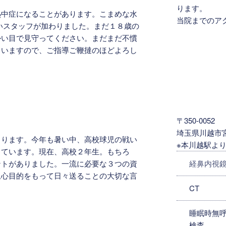
ります。
熱中症になることがあります。こまめな水
当院までのア
いスタッフが加わりました。まだ１８歳の
かい目で見守ってください。まだまだ不慣
ていますので、ご指導ご鞭撻のほどよろし
〒350-0052
埼玉県川越市宮下
まります。今年も暑い中、高校球児の戦い
※本川越駅より
っています。現在、高校２年生。もちろ
経鼻内視
ントがありました。一流に必要な３つの資
上心目的をもって日々送ることの大切な言
CT
睡眠時無呼
検査