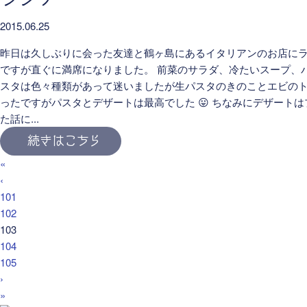
2015.06.25
昨日は久しぶりに会った友達と鶴ヶ島にあるイタリアンのお店に
ですが直ぐに満席になりました。 前菜のサラダ、冷たいスープ、
スタは色々種類があって迷いましたが生パスタのきのことエビのト
ったですがパスタとデザートは最高でした 😛 ちなみにデザート
た話に...
続きはこちら
«
‹
101
102
103
104
105
›
»