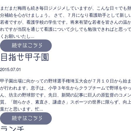
まだまだ梅雨も続き毎日ジメジメしていますが、こんな日々でも
分補給を心がけましょう。 さて、７月になり看護助手として新し
若者ですが、看護学校の学生です。将来有望な若者を皆さんの温
れですが当院を通じて看護について少しでも勉強できればと思っ
くお願いいたし...
続きはこちら
目指せ甲子園
2015.07.01
甲子園出場に向かっての野球選手権埼玉大会が７月１０日から始
が行われます。息子は、小学３年生からクラブチームで野球をや
ん、坊主の野球部です。先日、新聞の記事に巨人の原監督のコメ
質。「朗らかさ、素直さ、謙虚さ」スポーツの世界に限らず、向
葉だと思います。忙...
続きはこちら
ランチ