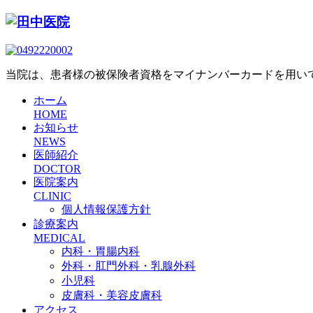
当院は、患者様の被保険者資格をマイナンバーカードを用い
ホーム
HOME
お知らせ
NEWS
医師紹介
DOCTOR
医院案内
CLINIC
個人情報保護方針
診療案内
MEDICAL
内科・胃腸内科
外科・肛門外科・乳腺外科
小児科
皮膚科・美容皮膚科
アクセス