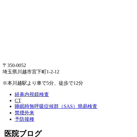
〒350-0052
埼玉県川越市宮下町1-2-12
※本川越駅より車で5分、徒歩で12分
経鼻内視鏡検査
CT
睡眠時無呼吸症候群（SAS）簡易検査
禁煙外来
予防接種
医院ブログ