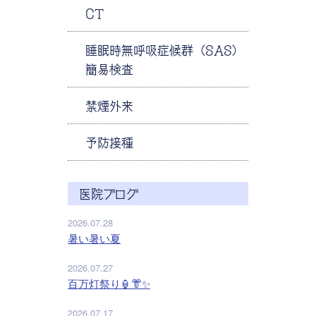
CT
睡眠時無呼吸症候群（SAS）
簡易検査
禁煙外来
予防接種
医院ブログ
2026.07.28
暑い暑い夏
2026.07.27
百万灯祭り🏮👘✨
2026.07.17