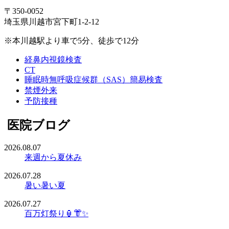
〒350-0052
埼玉県川越市宮下町1-2-12
※本川越駅より車で5分、徒歩で12分
経鼻内視鏡検査
CT
睡眠時無呼吸症候群（SAS）簡易検査
禁煙外来
予防接種
医院ブログ
2026.08.07
来週から夏休み
2026.07.28
暑い暑い夏
2026.07.27
百万灯祭り🏮👘✨