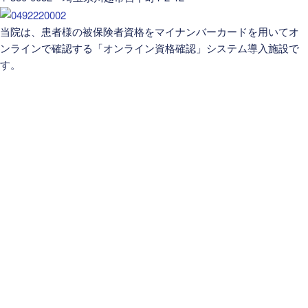
当院は、患者様の被保険者資格をマイナンバーカードを用いてオ
ンラインで確認する「オンライン資格確認」システム導入施設で
す。
医院案内
医師紹介
お知らせ
医院ブログ
美容皮膚科・取扱商品
求人募集
個人情報保護方針
診療案内
内科・胃腸内科