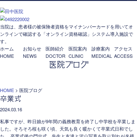
当院は、患者様の被保険者資格をマイナンバーカードを用いてオ
ンラインで確認する「オンライン資格確認」システム導入施設で
す。
ホーム
お知らせ
医師紹介
医院案内
診療案内
アクセス
HOME
NEWS
DOCTOR
CLINIC
MEDICAL
ACCESS
医院ブログ
HOME
>
医院ブログ
卒業式
2024.03.16
私事ですが、昨日娘が9年間の義務教育を終了し中学校を卒業しま
した。そろそろ桜も咲く頃、天気も良く暖かくて卒業式日和でし
た。 卒業式後の門出式、先生と友達と沢山写真を取り別れが名残