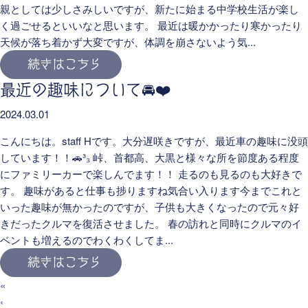
親としては少しさみしいですが、新たに始まる中学校生活が楽し
く過ごせるといいなと思います。 最近は暖かかったり寒かったり
天候が落ち着かず大変ですが、体調を崩さないよう気...
続きはこちら
最近の趣味について🚘❤️
2024.03.01
こんにちは。staff Hです。大分遅咲きですが、最近車の趣味に没頭
しています！！🚗³₃ 峠、首都高、大黒と様々な所を節度ある程度
にファミリーカーで楽しんでます！！ 走るのも見るのも大好きで
す。 趣味があると仕事も捗りますね気合い入ります今までこれと
いった趣味が無かったのですが、子供も大きくなったので元々好
きだったクルマを復活させました。 春の訪れと同時にクルマのイ
ベントも増えるのでわくわくしてま...
続きはこちら
«
‹