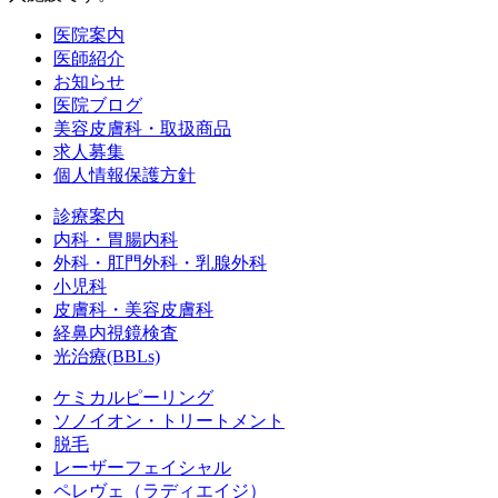
医院案内
医師紹介
お知らせ
医院ブログ
美容皮膚科・取扱商品
求人募集
個人情報保護方針
診療案内
内科・胃腸内科
外科・肛門外科・乳腺外科
小児科
皮膚科・美容皮膚科
経鼻内視鏡検査
光治療(BBLs)
ケミカルピーリング
ソノイオン・トリートメント
脱毛
レーザーフェイシャル
ペレヴェ（ラディエイジ）